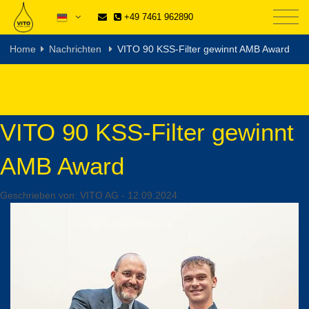
+49 7461 962890
Home
Nachrichten
VITO 90 KSS-Filter gewinnt AMB Award
VITO 90 KSS-Filter gewinnt
AMB Award
Geschrieben von:
VITO AG
-
12.09.2024