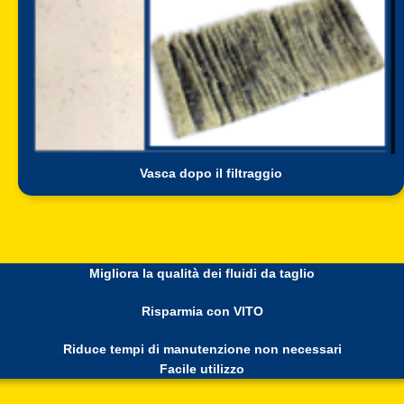
Vasca dopo il filtraggio
Migliora la qualità dei fluidi da taglio
Risparmia con VITO
Riduce tempi di manutenzione non necessari
Facile utilizzo