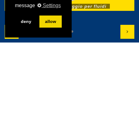
message
Settings
Sistema di fi ltraggio per fluidi
deny
allow
VITO referenze